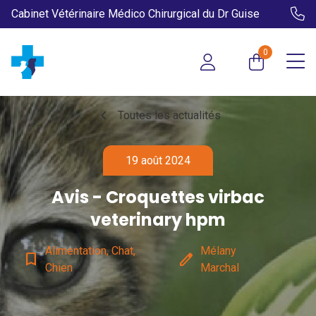
Cabinet Vétérinaire Médico Chirurgical du Dr Guise
0
chevron_left
Toutes les actualités
19 août 2024
Avis - Croquettes virbac
veterinary hpm
Alimentation, Chat,
Mélany
bookmark_border
edit
Chien
Marchal