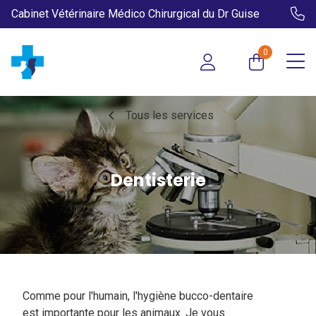
Cabinet Vétérinaire Médico Chirurgical du Dr Guise
0
chevron_left
Tous les services
Dentisterie
Comme pour l'humain, l'hygiène bucco-dentaire
est importante pour les animaux. Je vous