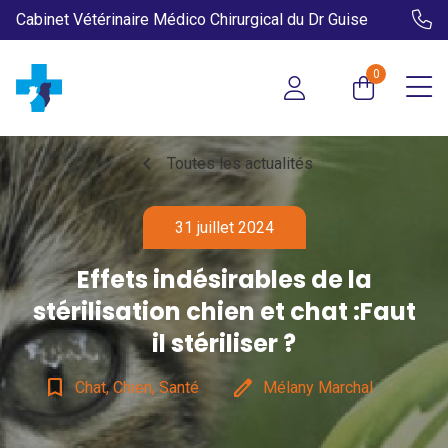
Cabinet Vétérinaire Médico Chirurgical du Dr Guise
0
chevron_left
Toutes les actualités
31 juillet 2024
Effets indésirables de la
stérilisation chien et chat :Faut
il stériliser ?
bookmark_border
edit
Chat, Chien, Santé
Mélany Marchal