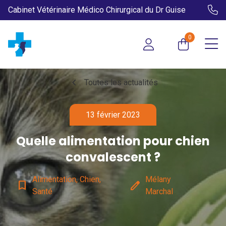
Cabinet Vétérinaire Médico Chirurgical du Dr Guise
0
chevron_left
Toutes les actualités
13 février 2023
Quelle alimentation pour chien
convalescent ?
Alimentation, Chien,
Mélany
bookmark_border
edit
Santé
Marchal