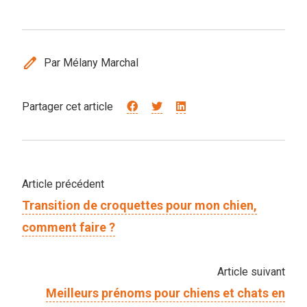
edit
Par Mélany Marchal
Partager cet article
Article précédent
Transition de croquettes pour mon chien,
comment faire ?
Article suivant
Meilleurs prénoms pour chiens et chats en