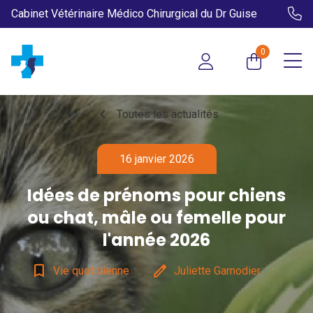
Cabinet Vétérinaire Médico Chirurgical du Dr Guise
0
chevron_left
Toutes les actualités
16 janvier 2026
Idées de prénoms pour chiens
ou chat, mâle ou femelle pour
l'année 2026
bookmark_border
edit
Vie quotidienne
Juliette Garnodier