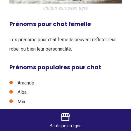
chaton europeen tigre
Prénoms pour chat femelle
Les prénoms pour chat femelle peuvent refléter leur
robe, ou bien leur personnalité.
Prénoms populaires pour chat
Amande
Alba
Mia
Luna
storefront
Nala
Boutique
en ligne
Nina