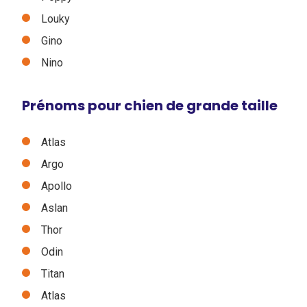
Louky
Gino
Nino
Prénoms pour chien de grande taille
Atlas
Argo
Apollo
Aslan
Thor
Odin
Titan
Atlas