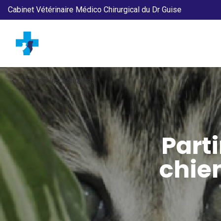
Cabinet Vétérinaire Médico Chirurgical du Dr Guise
chevron_left
Toutes les actualités
Part
chien