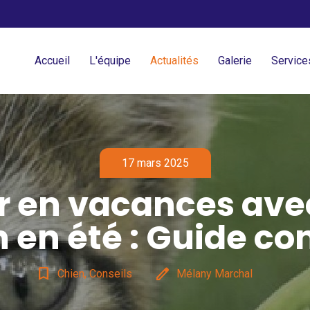
Accueil
L'équipe
Actualités
Galerie
Service
17 mars 2025
ir en vacances ave
 en été : Guide c
bookmark_border
edit
Chien, Conseils
Mélany Marchal