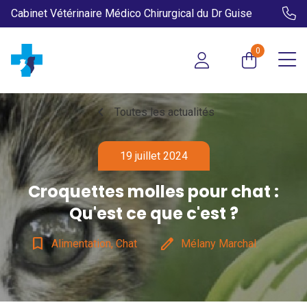
Cabinet Vétérinaire Médico Chirurgical du Dr Guise
0
chevron_left
Toutes les actualités
19 juillet 2024
Croquettes molles pour chat :
Qu'est ce que c'est ?
bookmark_border
edit
Alimentation, Chat
Mélany Marchal