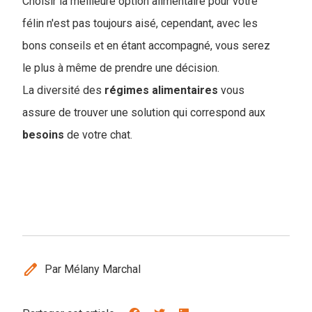
Choisir la meilleure option alimentaire pour votre
félin n'est pas toujours aisé, cependant, avec les
bons conseils et en étant accompagné, vous serez
le plus à même de prendre une décision.
La diversité des
régimes
alimentaires
vous
assure de trouver une solution qui correspond aux
besoins
de votre chat.
edit
Par Mélany Marchal