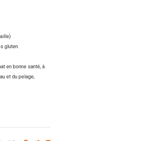
ille)
s gluten.
t en bonne santé, à
eau et du pelage,