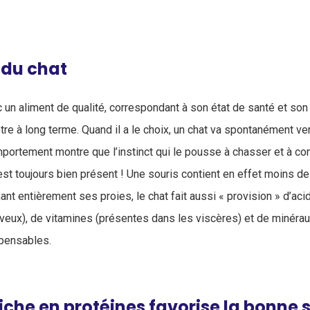
 du chat
c un aliment de qualité, correspondant à son état de santé et so
tre à long terme. Quand il a le choix, un chat va spontanément ve
mportement montre que l’instinct qui le pousse à chasser et à 
est toujours bien présent ! Une souris contient en effet moins d
t entièrement ses proies, le chat fait aussi « provision » d’ac
eux), de vitamines (présentes dans les viscères) et de minéraux
spensables.
iche en protéines favorise la bonne 