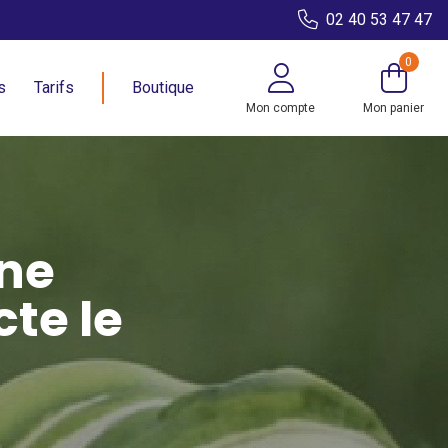
02 40 53 47 47
0
s
Tarifs
Boutique
Mon compte
Mon panier
ne
te le