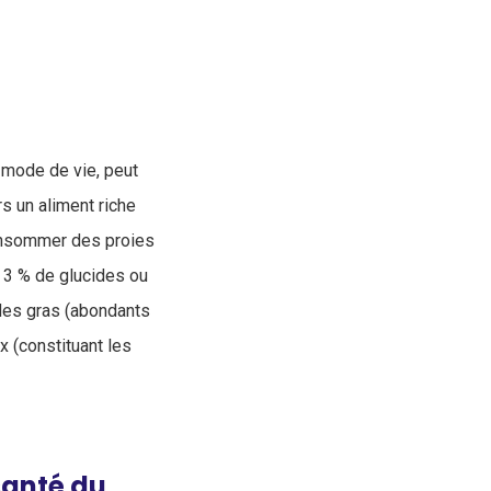
n mode de vie, peut
rs un aliment riche
consommer des proies
e 3 % de glucides ou
ides gras (abondants
 (constituant les
santé du