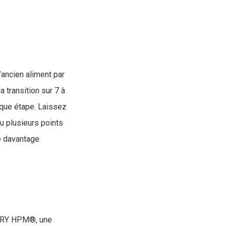
’ancien aliment par
a transition sur 7 à
haque étape. Laissez
u plusieurs points
e davantage.
INARY HPM®, une