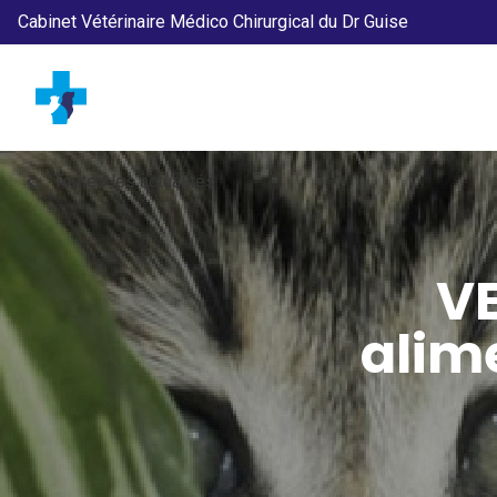
Cabinet Vétérinaire Médico Chirurgical du Dr Guise
chevron_left
Toutes les actualités
V
alim