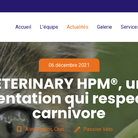
Accueil
L'équipe
Actualités
Galerie
Service
06 décembre 2021
ETERINARY HPM®, u
entation qui respec
carnivore
bookmark_border
edit
Alimentation, Chat
Passion Véto